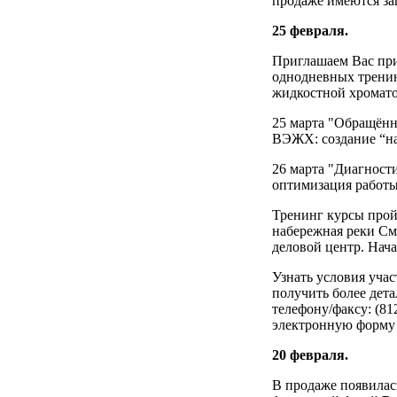
продаже имеются за
25 февраля.
Приглашаем Вас при
однодневных трени
жидкостной хромат
25 марта "Обращённ
ВЭЖХ: создание “на
26 марта "Диагност
оптимизация работ
Тренинг курсы пройд
набережная реки С
деловой центр. Нача
Узнать условия учас
получить более де
телефону/факсу: (81
электронную форм
20 февраля.
В продаже появилас