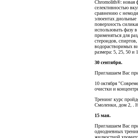
Chromolith®: новая 
селективностью вку
сравнению с немод
элюентах диольные
поверхность силикаг
использовать фазу 
применяться для ра
стероидов, спиртов,
водорастворимых ви
размера: 5, 25, 50 и 
30 сентября.
Приглашаем Вас при
10 октября "Совреме
очистки и концентр
Тренинг курс пройде
Смоленки, дом 2,
. 
15 мая.
Приглашаем Вас при
однодневных трени
жидкостной хромато