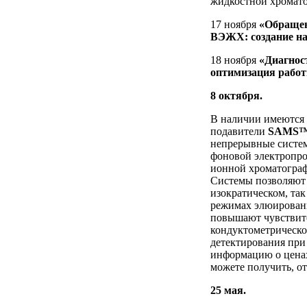
жидкостной хромато
17 ноября
«Обращен
ВЭЖХ: создание на
18 ноября
«Диагнос
оптимизация рабо
8 октября.
В наличии имеются
подавители
SAMS
непрерывные систе
фоновой электропро
ионной хроматогр
Системы позволяют 
изократическом, та
режимах элюирован
повышают чувствит
кондуктометрическо
детектирования при
информацию о ценах
можете получить, о
25 мая.